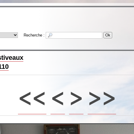
Recherche :
stiveaux
110
<<
<
>
>>