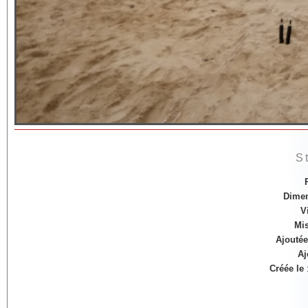
S
Dime
V
Mis
Ajoutée
Aj
Créée le