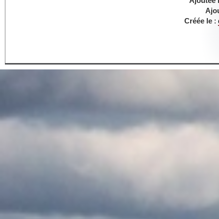
Ajoutée 
Ajo
Créée le
: