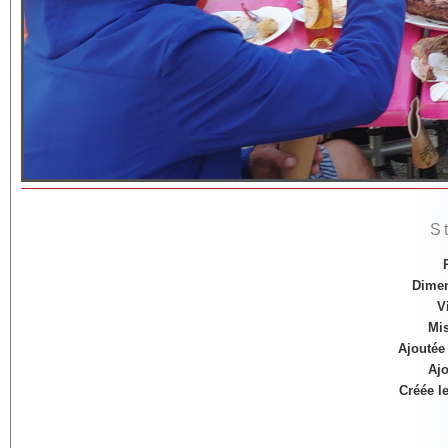
S
Dime
V
Mis
Ajoutée 
Ajo
Créée l