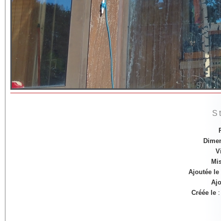
S
Dime
V
Mis
Ajoutée le
Ajo
Créée le