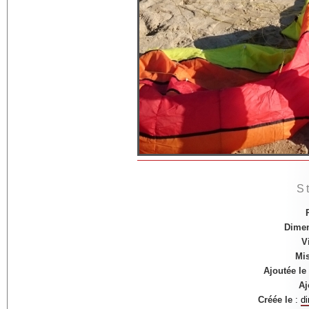
S
Dime
V
Mis
Ajoutée le
Aj
Créée le
:
d