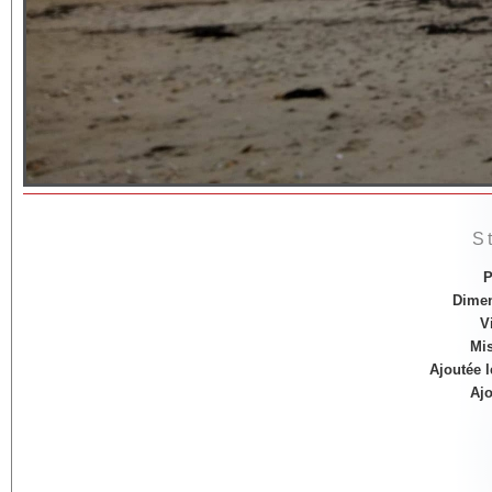
S
P
Dime
V
Mis
Ajoutée l
Ajo