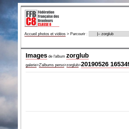
Accueil photos et vidéos
>
Parcourir :
Images
zorglub
de l'album
20190526 16534
galerie
>
Z'albums perso
>
zorglub
>