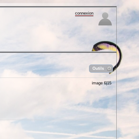
connexion
Outils
image 6|15