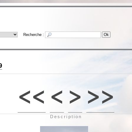
Recherche :
9
<<
<
>
>>
Description