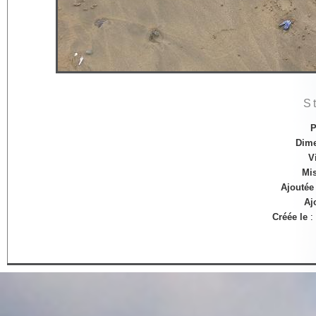
S
P
Dim
V
Mis
Ajoutée 
Aj
Créée le
: