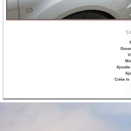
S
Dime
V
Mis
Ajoutée 
Ajo
Créée le