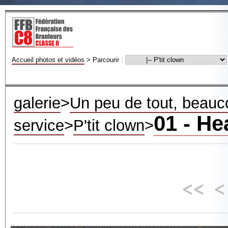
Accueil photos et vidéos
>
Parcourir :
galerie
>
Un peu de tout, beauco
01 - He
service
>
P'tit clown
>
<<
<