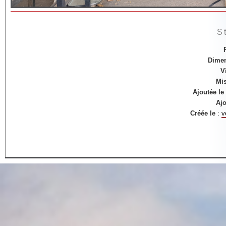
S
Dime
V
Mis
Ajoutée le
Ajo
Créée le
:
v