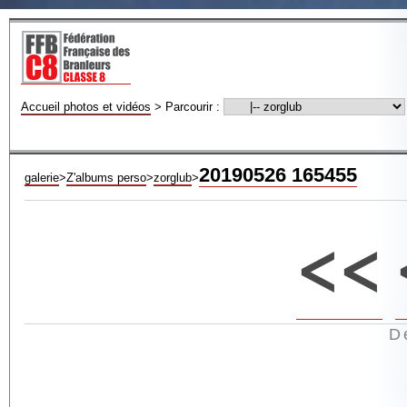
Accueil photos et vidéos
>
Parcourir :
20190526 165455
galerie
>
Z'albums perso
>
zorglub
>
<<
D