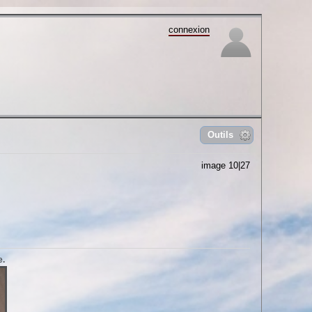
connexion
Outils
image 10|27
e.