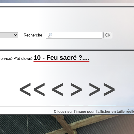
Recherche :
10 - Feu sacré ?....
service
>
P'tit clown
>
<<
<
>
>>
Cliquez sur l'image pour l'afficher en taille réell