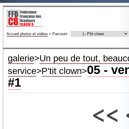
Accueil photos et vidéos
>
Parcourir :
galerie
>
Un peu de tout, beauco
05 - ve
service
>
P'tit clown
>
#1
<<