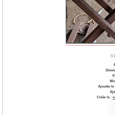
S
Dime
V
Mis
Ajoutée le
Ajo
Créée le
:
v